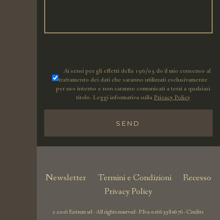
Hai
dimenticato
la
password?
Ai sensi per gli effetti della 196/03 do il mio consenso al
trattamento dei dati che saranno utilizzati esclusivamente
per uso interno e non saranno comunicati a terzi a qualsiasi
titolo. Leggi informativa sulla
Privacy Policy
Newsletter
Termini e Condizioni
Recesso
Privacy Policy
c 2016 Extrem srl - All rights reserved - P.Iva 01663580676 -
Credits