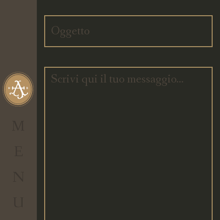
Per effettuare un
acquisto devi
accedere
al tuo account
personale.
Non hai
IL TUO CARRELLO
un account?
M
0.00
€
Totale
E
Visualizza Carrello
N
CHECKOUT
U
ENTER