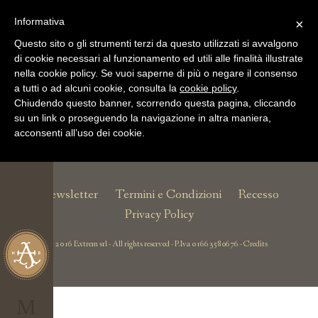
Informativa
×
Questo sito o gli strumenti terzi da questo utilizzati si avvalgono
di cookie necessari al funzionamento ed utili alle finalità illustrate
nella cookie policy. Se vuoi saperne di più o negare il consenso
a tutti o ad alcuni cookie, consulta la
cookie policy
.
IL TUO
Chiudendo questo banner, scorrendo questa pagina, cliccando
ACCOUNT
su un link o proseguendo la navigazione in altra maniera,
acconsenti all’uso dei cookie.
Per effettuare un
acquisto devi
Newsletter
Termini e Condizioni
Recesso
accedere
Privacy Policy
al tuo account
personale.
Non hai
c 2016 Extrem srl - All rights reserved - P.Iva 01663580676 -
Credits
IL TUO CARRELLO
un account?
M